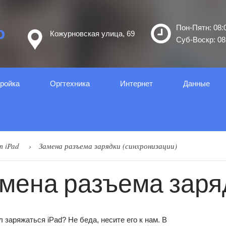
Пон-Пятн: 08:0
Кожурновская улица, 69
Суб-Воскр: 08:
ройка
Оргтеxника
Интернет
Данные
т iPad
Замена разъема зарядки (синxронизации)
мена разъема заря
 заряжаться iPad? Не беда, несите его к нам. В