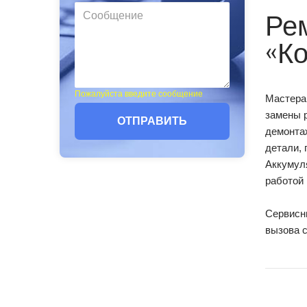
Рем
«К
Пожалуйста введите сообщение
Мастера
замены р
ОТПРАВИТЬ
демонта
детали, 
Аккумуля
работой 
Сервисны
вызова 