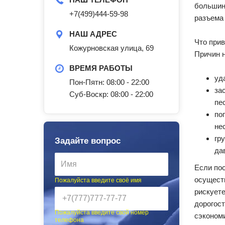
большин
+7(499)444-59-98
разъема 
НАШ АДРЕС
Что прив
Кожурновская улица, 69
Причин 
ВРЕМЯ РАБОТЫ
уд
Пон-Пятн: 08:00 - 22:00
за
Суб-Воскр: 08:00 - 22:00
пе
по
не
гр
Задайте вопрос
да
Если пос
осуществ
Пожалуйста введите своё имя
рискуете
дорогост
Пожалуйста введите свой номер
сэкономи
телефона