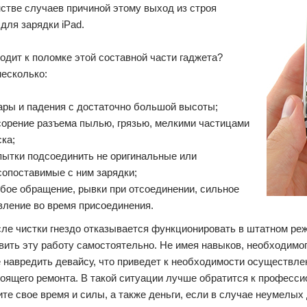
стве случаев причиной этому выход из строя
для зарядки iPad.
одит к поломке этой составной части гаджета?
несколько:
ары и падения с достаточно большой высоты;
сорение разъема пылью, грязью, мелкими частицами
ска;
пытки подсоединить не оригинальные или
сопоставимые с ним зарядки;
убое обращение, рывки при отсоединении, сильное
вление во время присоединения.
ле чистки гнездо отказывается функционировать в штатном ре
ить эту работу самостоятельно. Не имея навыков, необходимо
 навредить девайсу, что приведет к необходимости осуществле
оящего ремонта. В такой ситуации лучше обратится к професс
те свое время и силы, а также деньги, если в случае неумелых 