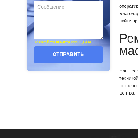
операти
Благода
найти пр
Ре
Пожалуйста введите сообщение
ма
ОТПРАВИТЬ
Наш сер
технико
потребн
центра.