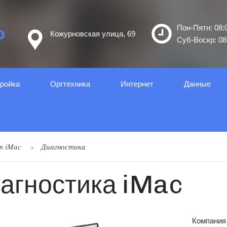
Пон-Пятн: 08:0
Кожурновская улица, 69
Суб-Воскр: 08:
ройка
Оргтеxника
Интернет
Данные
т iMac
Диагностика
агностика iMac
Компания