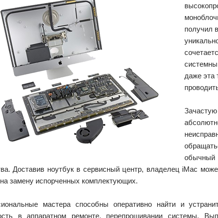
высокопр
моноблочн
получил 
уникально
сочетает
системны
даже эта 
проводить
Зачастую
абсолют
неиспра
обращать
обычный
тва. Доставив ноутбук в сервисный центр, владелец iMac мож
 на замену испорченных комплектующих.
иональные мастера способны оперативно найти и устранит
ость в аппаратном ремонте, перепрошивании системы. Вып