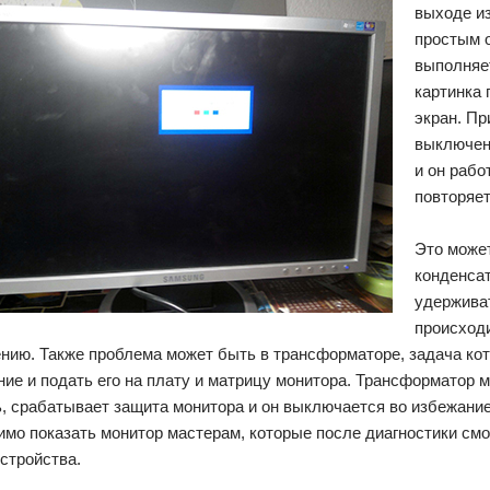
выходе из
простым о
выполняет
картинка 
экран. Пр
выключен
и он рабо
повторяет
Это может
конденсат
удержива
происходи
ию. Также проблема может быть в трансформаторе, задача кото
ие и подать его на плату и матрицу монитора. Трансформатор м
ь, срабатывает защита монитора и он выключается во избежани
мо показать монитор мастерам, которые после диагностики смо
стройства.