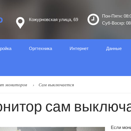
Пон-Пятн: 08:0
Кожурновская улица, 69
Суб-Воскр: 08:
ройка
Оргтеxника
Интернет
Данные
нт мониторов
Сам выключается
нитор сам выключ
Если мони