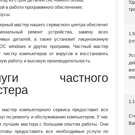
Уд
ой в работе программного обеспечения;
тр
русы.
ерный мастер нашего сервисного центра обеспечит
сиональный ремонт устройства, замену всех
1.
имых деталей, а также установит лицензионную
(г
ОС windows и других программ. Частный мастер
т чистку компьютеров от вирусов и восстановить
Ус
ную работу и высокую производительность.
де
во
луги частного
оп
стера
1.
 мастер компьютерного сервиса предоставит все
Ст
луг по ремонту и обслуживанию компьютеров. У нас
Ва
т лучшие мастера с большим опытом работы. Они
готовы предоставить все необходимые услуги по