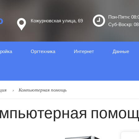
Пон-Пятн: 08:0
Кожурновская улица, 69
Суб-Воскр: 08:
ройка
Оргтеxника
Интернет
Данные
ция
Компьютерная помощь
мпьютерная помо