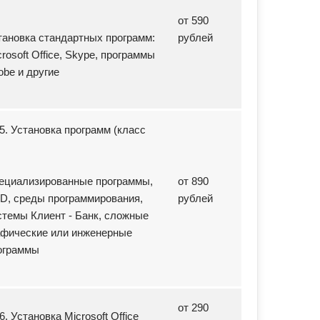
от 590
тановка стандартных программ:
рублей
rosoft Office, Skype, программы
obe и другие
15. Установка программ (класс
ециализированные программы,
от 890
D, среды программирования,
рублей
стемы Клиент - Банк, сложные
афические или инженерные
ограммы
от 290
6. Установка Microsoft Office