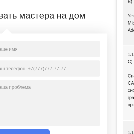
B)
вать мастера на дом
Ус
Mic
Ad
1.
C)
Сп
CA
си
гр
пр
1.1