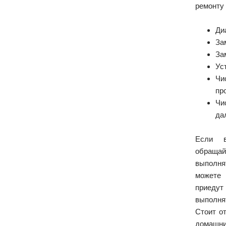
ремонту
Ди
За
За
Ус
Чи
пр
Чи
да
Если в
обращай
выполня
можете 
приедут
выполня
Стоит о
домашни