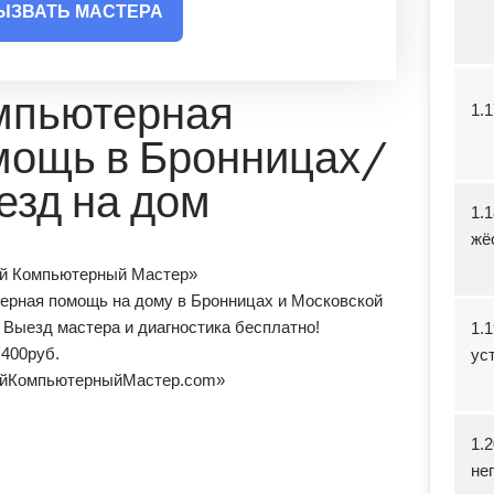
ЫЗВАТЬ МАСТЕРА
мпьютерная
1.
мощь в Бронницах/
езд на дом
1.
жё
й Компьютерный Мастер»
ерная помощь на дому в Бронницах и Московской
 Выезд мастера и диагностика бесплатно!
1.
т
400
руб.
ус
йКомпьютерныйМастер.com»
1.
не