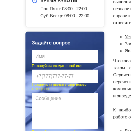
ВРЕМЯ РАБОТЫ
выпол
Пон-Пятн: 08:00 - 22:00
незначи
Суб-Воскр: 08:00 - 22:00
справи
относятс
Ус
Задайте вопрос
За
Яв
Что каса
Пожалуйста введите своё имя
таком 
Сервис
перечен
Пожалуйста введите свой номер
компани
телефона
и опреде
К наибо
работе 
Вы