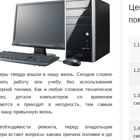
Це
по
1.
1.
еры твердо вошли в нашу жизнь. Сегодня сложно
авить работу или учебу без использования
ерной техники. Как и любое сложное техническое
1.
ство, детали компьютеров со временем
сис
ваются и приходят в негодность, тем самым
 нашу привычную жизнь.
обходимости ремонта, перед владельцем
1.
ера встают вопросы: какова причина поломки и где
си