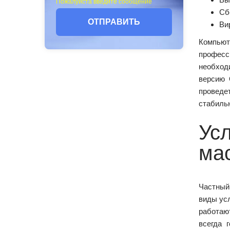
Пожалуйста введите сообщение
Сб
ОТПРАВИТЬ
Ви
Компьют
профес
необход
версию 
проведе
стабиль
Ус
ма
Частный
виды ус
работаю
всегда 