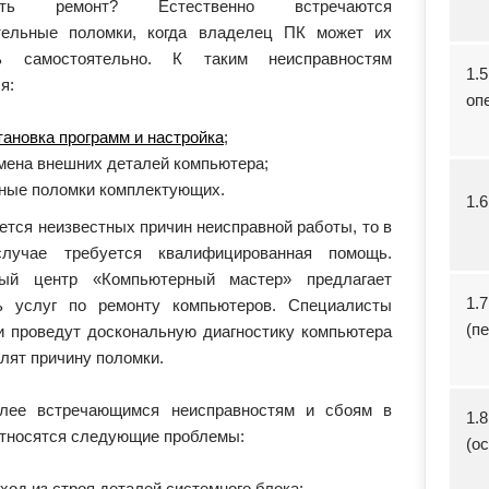
нить ремонт? Естественно встречаются
тельные поломки, когда владелец ПК может их
ть самостоятельно. К таким неисправностям
1.
я:
оп
тановка программ и настройка
;
мена внешних деталей компьютера;
ные поломки комплектующих.
1.
ется неизвестных причин неисправной работы, то в
случае требуется квалифицированная помощь.
ный центр «Компьютерный мастер» предлагает
1.
ь услуг по ремонту компьютеров. Специалисты
(п
и проведут доскональную диагностику компьютера
лят причину поломки.
лее встречающимся неисправностям и сбоям в
1.
относятся следующие проблемы:
(о
ход из строя деталей системного блока;