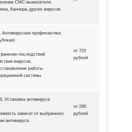
аление СМС-вымогателя,
ояна, баннера, других вирусов
9. Антивирусная профилактика
лубокая)
от 720
транение последствий
рублей
йствия вирусов,
сстановление работы
ерационной системы
10. Установка антивируса
от 290
оимость зависит от выбранного
рублей
ми антивируса