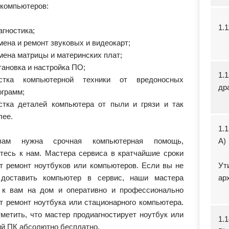
 компьютеров:
1.
агностика;
мена и ремонт звуковых и видеокарт;
мена матрицы и материнских плат;
тановка и настройка ПО;
1.
стка компьютерной техники от вредоносных
др
ограмм;
стка деталей компьютера от пыли и грязи и так
лее.
1.
ам нужна срочная компьютерная помощь,
А)
тесь к нам. Мастера сервиса в кратчайшие сроки
т ремонт ноутбуков или компьютеров. Если вы не
Ут
доставить компьютер в сервис, наши мастера
ар
 к вам на дом и оперативно и профессионально
т ремонт ноутбука или стационарного компьютера.
тметить, что мастер продиагностирует ноутбук или
1.
й ПК абсолютно бесплатно.