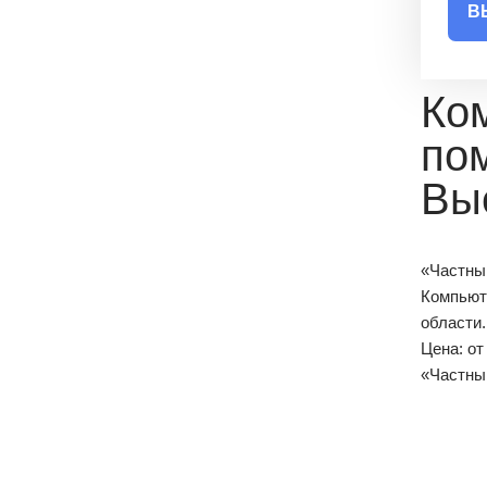
В
Ко
по
Вы
«Частны
Компьют
области.
Цена: о
«Частны