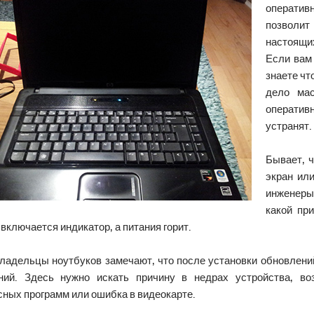
оператив
позволит
настоящи
Если вам
знаете чт
дело мас
оператив
устранят.
Бывает, 
экран ил
инженеры 
какой пр
 включается индикатор, а питания горит.
владельцы ноутбуков замечают, что после установки обновлени
ний. Здесь нужно искать причину в недрах устройства, во
ных программ или ошибка в видеокарте.